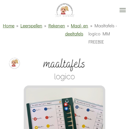
Ga
direct
naar
Home
»
Leerspellen
»
Rekenen
»
Maal- en
»
Maaltafels -
de
deeltafels
logico MM
hoofdinhoud
FREEBIE