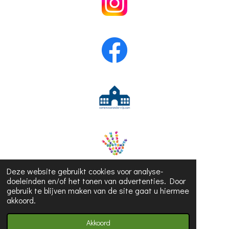
Deze website gebruikt cookies voor analyse-
doeleinden en/of het tonen van advertenties. Door
gebruik te blijven maken van de site gaat u hiermee
akkoord.
© 2023 - 2026 Juf Hanne
Akkoord
Powered by
JouwWeb