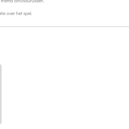
in thema dinosaurussen.
ie over het spel.