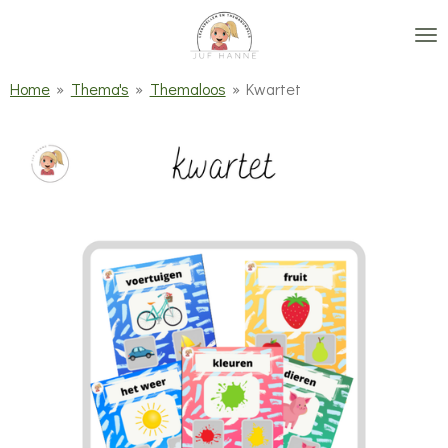
Ga
direct
naar
Home
»
Thema's
»
Themaloos
»
Kwartet
de
hoofdinhoud