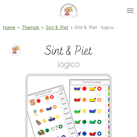
Ga
direct
naar
Home
»
Thema's
»
Sint & Piet
»
Sint & Piet - logico
de
hoofdinhoud