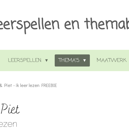
eerspellen en thema
LEERSPELLEN
THEMA'S
MAATWERK
 & Piet - ik leer lezen FREEBIE