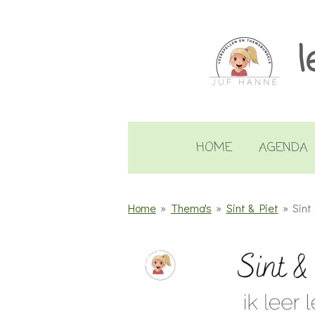
Ga
direct
l
naar
de
hoofdinhoud
HOME
AGENDA
Home
»
Thema's
»
Sint & Piet
»
Sint