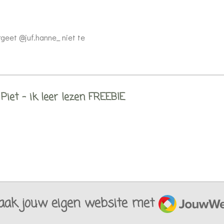
rgeet @juf.hanne_ niet te
Piet - ik leer lezen FREEBIE
JouwWeb
ak jouw eigen website met