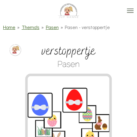
Ga
direct
naar
Home
»
Thema's
»
Pasen
»
Pasen - verstoppertje
de
hoofdinhoud