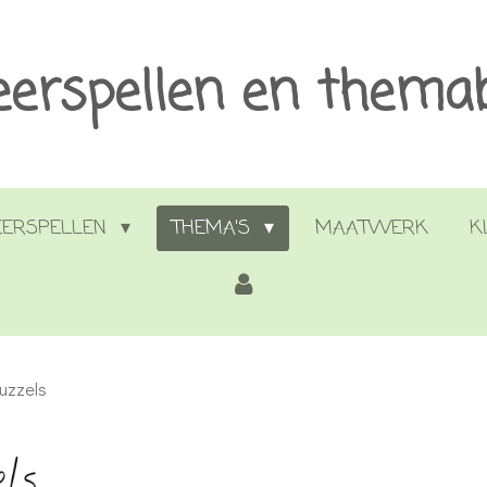
eerspellen en thema
EERSPELLEN
THEMA'S
MAATWERK
K
puzzels