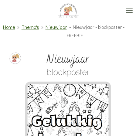
Ga
direct
naar
Home
»
Thema's
»
Nieuwjaar
»
Nieuwjaar - blockposter -
de
FREEBIE
hoofdinhoud