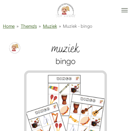
Ga
direct
naar
Home
»
Thema's
»
Muziek
»
Muziek - bingo
de
hoofdinhoud