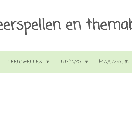
eerspellen en thema
LEERSPELLEN
THEMA'S
MAATWERK