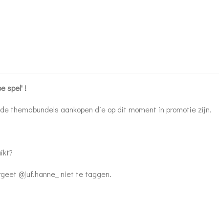
e spel' !
ende themabundels aankopen die op dit moment in promotie zijn.
ikt?
rgeet @juf.hanne_ niet te taggen.