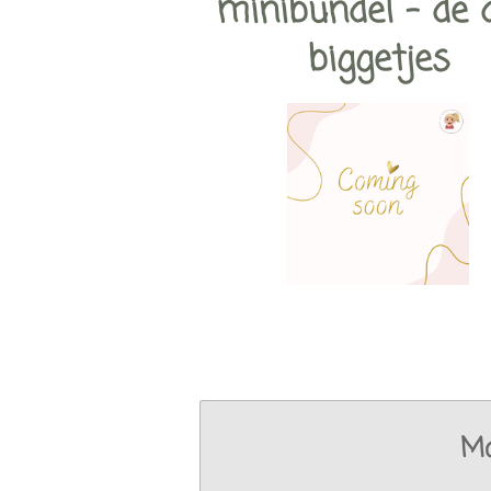
minibundel - de 
biggetjes
Ma