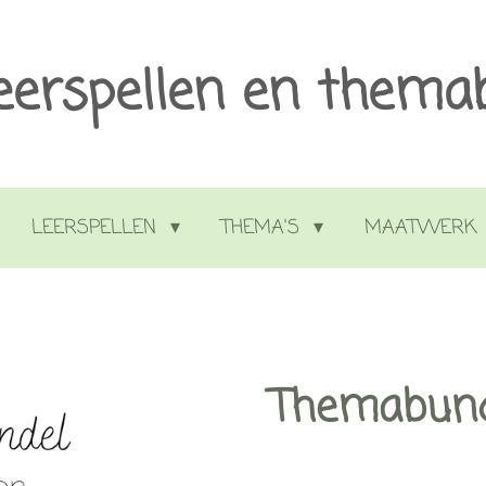
eerspellen en thema
LEERSPELLEN
THEMA'S
MAATWERK
Themabund