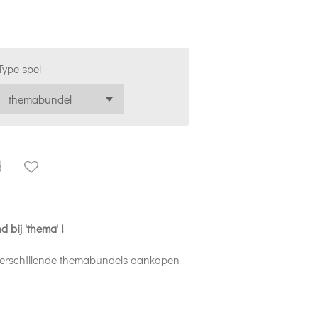
Type spel
d
d bij 'thema' !
 verschillende themabundels aankopen