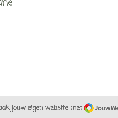
drie
JouwWeb
ak jouw eigen website met