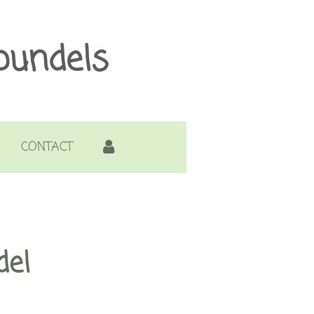
bundels
CONTACT
el