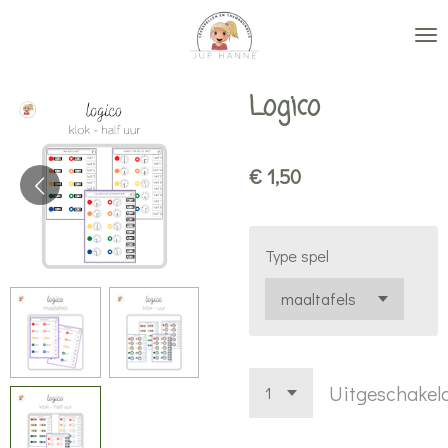
Ga
direct
naar
Logico
de
hoofdinhoud
€ 1,50
Type spel
Uitgeschakel