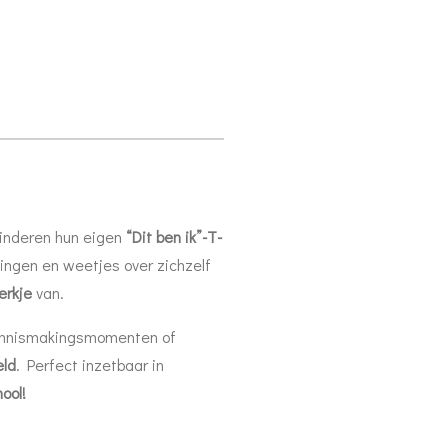
kinderen hun eigen
“Dit ben ik”-T-
eningen en weetjes over zichzelf
erkje
van.
ennismakingsmomenten of
eld
. Perfect inzetbaar in
ool!