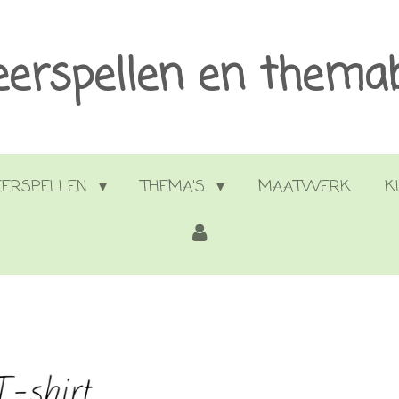
eerspellen en thema
EERSPELLEN
THEMA'S
MAATWERK
K