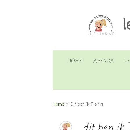
Ga
direct
l
naar
de
hoofdinhoud
HOME
AGENDA
L
Home
»
Dit ben ik T-shirt