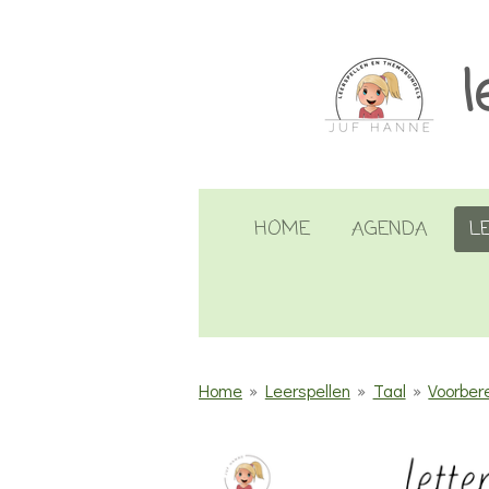
Ga
direct
l
naar
de
hoofdinhoud
HOME
AGENDA
L
Home
»
Leerspellen
»
Taal
»
Voorber