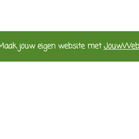
Maak jouw eigen website met
JouwWe