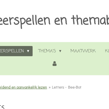
eerspellen en thema
EERSPELLEN
THEMA'S
MAATWERK
K
eidend en aanvankelijk lezen
»
Letters - Bee-Bot