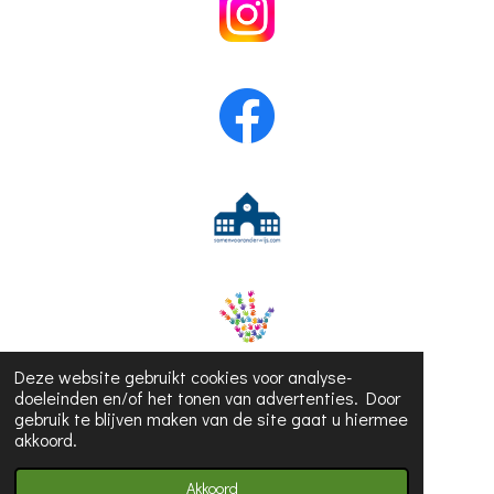
Deze website gebruikt cookies voor analyse-
doeleinden en/of het tonen van advertenties. Door
gebruik te blijven maken van de site gaat u hiermee
akkoord.
© 2023 - 2026 Juf Hanne
Akkoord
Powered by
JouwWeb