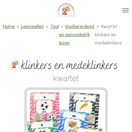
Ga
direct
naar
Home
»
Leerspellen
»
Taal
»
Voorbereidend
»
Kwartet -
de
en aanvankelijk
klinkers en
hoofdinhoud
lezen
medeklinkers