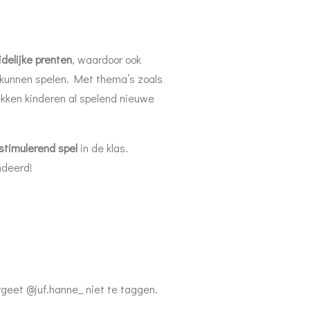
idelijke prenten
, waardoor ook
 kunnen spelen. Met thema’s zoals
kken kinderen al spelend nieuwe
stimulerend spel
in de klas.
ndeerd!
rgeet @juf.hanne_ niet te taggen.