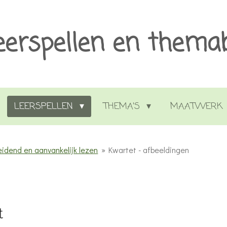
eerspellen en thema
LEERSPELLEN
THEMA'S
MAATWERK
eidend en aanvankelijk lezen
»
Kwartet - afbeeldingen