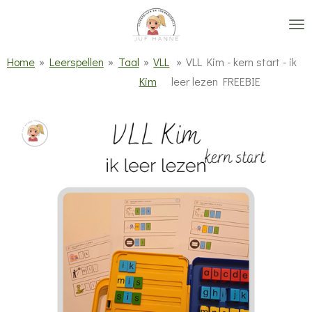
Ga
direct
naar
Home
»
Leerspellen
»
Taal
»
VLL
»
VLL Kim - kern start - ik
de
Kim
leer lezen FREEBIE
hoofdinhoud