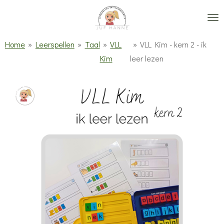
Ga
direct
naar
Home
»
Leerspellen
»
Taal
»
VLL
»
VLL Kim - kern 2 - ik
de
Kim
leer lezen
hoofdinhoud