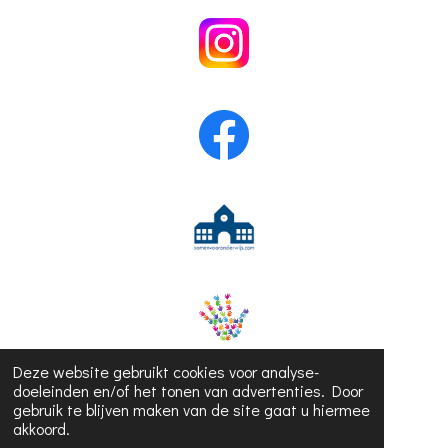
Deze website gebruikt cookies voor analyse-
doeleinden en/of het tonen van advertenties. Door
gebruik te blijven maken van de site gaat u hiermee
akkoord.
© 2023 - 2026 Juf Hanne