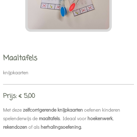
Maaltafels
knijpkaarten
Prijs: € 5,00
Met deze
zelfcorrigerende knijpkaarten
oefenen kinderen
spelenderwijs de
maaltafels
. Ideaal voor
hoekenwerk
,
rekendozen
of als
herhalingsoefening
.