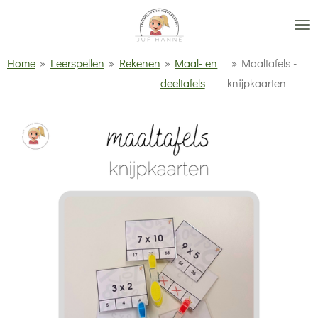
Ga
direct
naar
Home
»
Leerspellen
»
Rekenen
»
Maal- en
»
Maaltafels -
de
deeltafels
knijpkaarten
hoofdinhoud