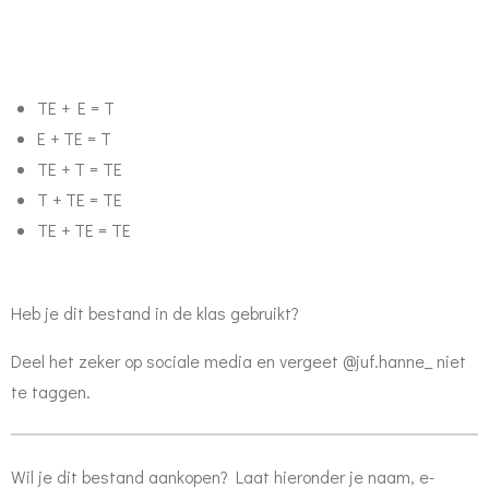
TE + E = T
E + TE = T
TE + T = TE
T + TE = TE
TE + TE = TE
Heb je dit bestand in de klas gebruikt?
Deel het zeker op sociale media en vergeet @juf.hanne_ niet
te taggen.
Wil je dit bestand aankopen? Laat hieronder je naam, e-