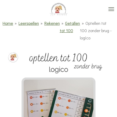
Ga
direct
naar
Home
»
Leerspellen
»
Rekenen
»
Getallen
»
Optellen tot
de
tot 100
100 zonder brug -
hoofdinhoud
logico