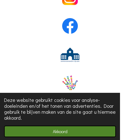
Deze website gebruikt cookies voor analyse-
doeleinden en/of het tonen van advertenties. Door
gebruik te blijven maken van de site gaat u hiermee
akkoord.
© 2023 - 2026 Juf Hanne
Akkoord
Powered by
JouwWeb