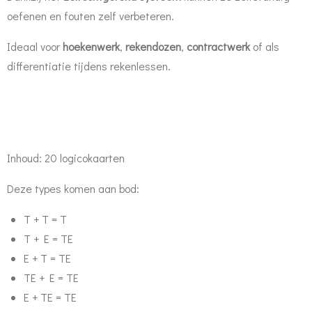
oefenen en fouten zelf verbeteren.
Ideaal voor
hoekenwerk
,
rekendozen
,
contractwerk
of als
differentiatie tijdens rekenlessen.
Inhoud: 20 logicokaarten
Deze types komen aan bod:
T + T = T
T + E = TE
E + T = TE
TE + E = TE
E + TE = TE