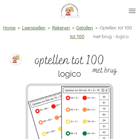
Ga
direct
naar
Home
»
Leerspellen
»
Rekenen
»
Getallen
»
Optellen tot 100
de
tot 100
met brug - logico
hoofdinhoud