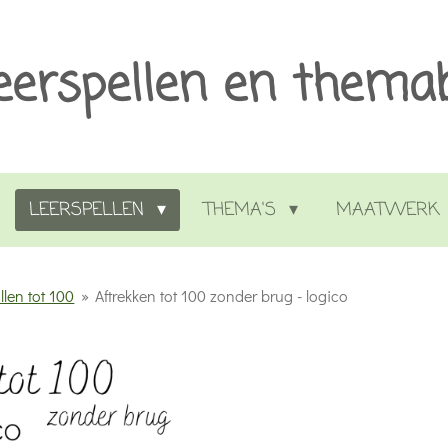
eerspellen en thema
LEERSPELLEN
THEMA'S
MAATWERK
llen tot 100
»
Aftrekken tot 100 zonder brug - logico