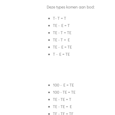
Deze types komen aan bod:
T- T = T
TE - E = T
TE - T = TE
TE - T = E
TE - E = TE
T - E = TE
100 - E = TE
100 - TE = TE
TE - TE = T
TE - TE = E
TE - TE = TE