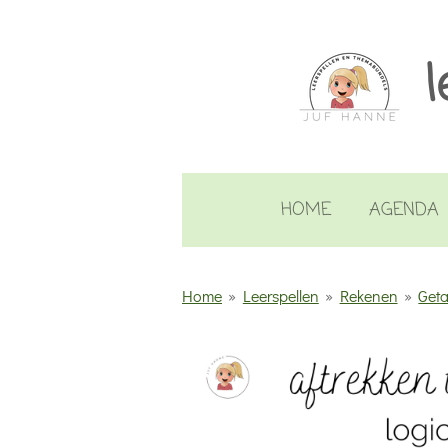
Ga
direct
l
naar
de
hoofdinhoud
HOME
AGENDA
Home
»
Leerspellen
»
Rekenen
»
Geta