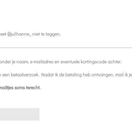
eet @juf.hanne_ niet te taggen.
onder je naam, e-mailadres en eventuele kortingscode achter.
n een betaalverzoek. Nadat ik de betaling heb ontvangen, mail ik j
ailtjes soms terecht.