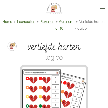
Ga
direct
naar
Home
»
Leerspellen
»
Rekenen
»
Getallen
»
Verliefde harten
de
tot 10
- logico
hoofdinhoud