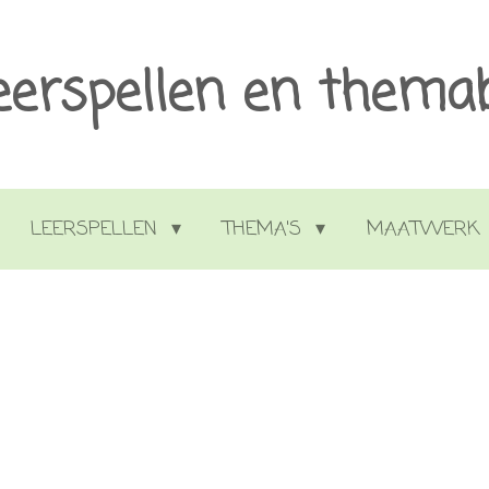
eerspellen en thema
LEERSPELLEN
THEMA'S
MAATWERK