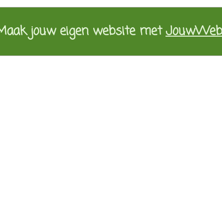
Maak jouw eigen website met
JouwWe